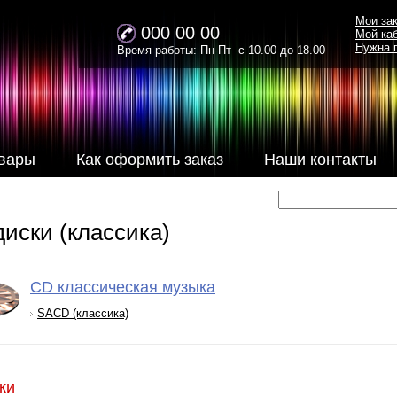
Мои за
000 00 00
Мой ка
Нужна 
Время работы: Пн-Пт с 10.00 до 18.00
вары
Как оформить заказ
Наши контакты
иски (классика)
CD классическая музыка
SACD (классика)
ки