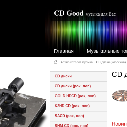
CD Good
музыка для Вас
Главная
Музыкальные то
–
Архив каталог музыка
–
CD диски (классика)
CD д
CD диски
CD диски (рок, поп)
GOLD HDCD (рок, поп)
K2HD CD (рок, поп)
SACD (рок, поп)
Новин
SHM-CD (рок, поп)