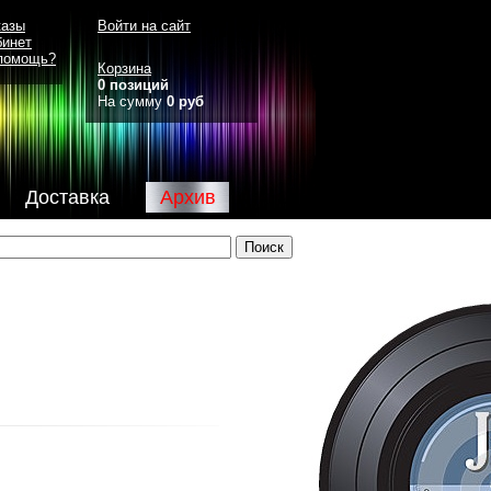
казы
Войти на сайт
бинет
помощь?
Корзина
0 позиций
На сумму
0 руб
Доставка
Архив