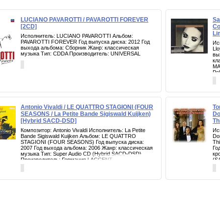
LUCIANO PAVAROTTI / PAVAROTTI FOREVER
Sa
[2CD]
Co
Li
Исполнитель: LUCIANO PAVAROTTI Альбом:
PAVAROTTI FOREVER Год выпуска диска: 2012 Год
Ис
выхода альбома: Сборник Жанр: классическая
Ll
музыка Тип: CDDA Производитель: UNIVERSAL
вы
кл
MA
Pol
Antonio Vivaldi / LE QUATTRO STAGIONI (FOUR
To
SEASONS / La Petite Bande Sigiswald Kuijken)
Do
[Hybrid SACD-DSD]
Th
Композитор: Antonio Vivaldi Исполнитель: La Petite
Ис
Bande Sigiswald Kuijken Альбом: LE QUATTRO
Do
STAGIONI (FOUR SEASONS) Год выпуска диска:
Th
2007 Год выхода альбома: 2006 Жанр: классическая
Го
музыка Тип: Super Audio CD (Hybrid SACD-DSD)
кр
Производитель: Германия | ACCENT
(S
дл
тр
Su