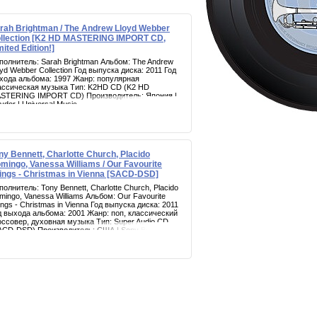
rah Brightman / The Andrew Lloyd Webber
llection [K2 HD MASTERING IMPORT CD,
mited Edition!]
полнитель: Sarah Brightman Альбом: The Andrew
oyd Webber Collection Год выпуска диска: 2011 Год
хода альбома: 1997 Жанр: популярная
ассическая музыка Тип: K2HD CD (K2 HD
STERING IMPORT CD) Производитель: Япония |
ydor | Universal Music
ny Bennett, Charlotte Church, Placido
mingo, Vanessa Williams / Our Favourite
ings - Christmas in Vienna [SACD-DSD]
полнитель: Tony Bennett, Charlotte Church, Placido
mingo, Vanessa Williams Альбом: Our Favourite
ings - Christmas in Vienna Год выпуска диска: 2011
д выхода альбома: 2001 Жанр: поп, классический
оссовер, духовная музыка Тип: Super Audio CD
ACD-DSD) Производитель: США | Sony Внимание,
я воспроизведения данного компакт диска
ебуется проигрыватель, поддерживающий формат
per Audio CD.