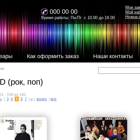
Мои за
000 00 00
Мой ка
Нужна 
Время работы: Пн-Пт с 10.00 до 18.00
вары
Как оформить заказ
Наши контакты
ски
 (рок, поп)
1 - 150 из 182
«
|
3
4
5
6
7
|
»
|
конец
|
все