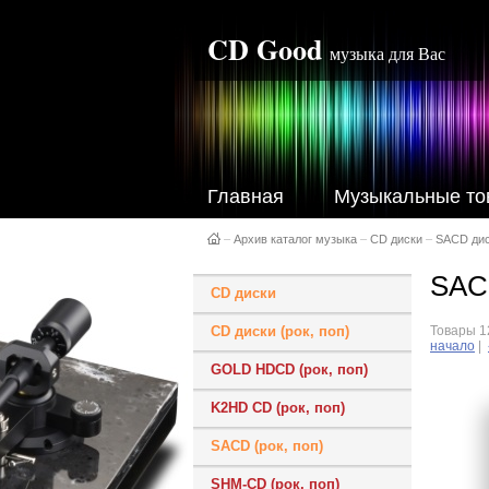
CD Good
музыка для Вас
Главная
Музыкальные то
–
Архив каталог музыка
–
CD диски
–
SACD ди
SACD
CD диски
CD диски (рок, поп)
Товары 12
начало
|
GOLD HDCD (рок, поп)
K2HD CD (рок, поп)
SACD (рок, поп)
SHM-CD (рок, поп)