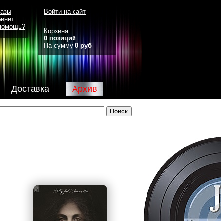
казы
Войти на сайт
бинет
помощь?
Корзина
0 позиций
На сумму
0 руб
Доставка
Архив