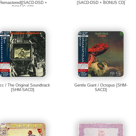
[Remastered][SACD-DSD +
[SACD-DSD + BONUS CD]
BONUS CD]
cc / The Original Soundtrack
Gentle Giant / Octopus [SHM-
[SHM-SACD]
SACD]