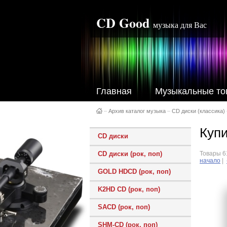
CD Good
музыка для Вас
Главная
Музыкальные то
–
Архив каталог музыка
–
CD диски (классика)
Купи
CD диски
CD диски (рок, поп)
Товары 61
начало
|
GOLD HDCD (рок, поп)
K2HD CD (рок, поп)
SACD (рок, поп)
SHM-CD (рок, поп)