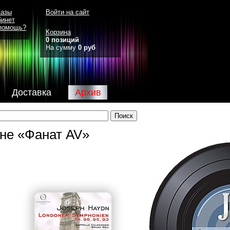
казы
Войти на сайт
бинет
помощь?
Корзина
0 позиций
На сумму
0 руб
Доставка
Архив
ине «Фанат AV»