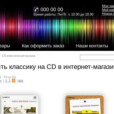
Мои за
000 00 00
Мой ка
Нужна 
Время работы: Пн-Пт с 10.00 до 18.00
вары
Как оформить заказ
Наши контакты
–
CD классическая музыка
ть классику на CD в интернет-магаз
 - 64 из 64
«
|
1
2
3
|
все