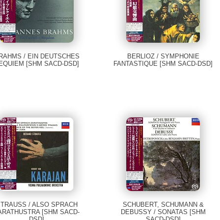
RAHMS / EIN DEUTSCHES
BERLIOZ / SYMPHONIE
EQUIEM [SHM SACD-DSD]
FANTASTIQUE [SHM SACD-DSD]
TRAUSS / ALSO SPRACH
SCHUBERT, SCHUMANN &
ARATHUSTRA [SHM SACD-
DEBUSSY / SONATAS [SHM
DSD]
SACD-DSD]