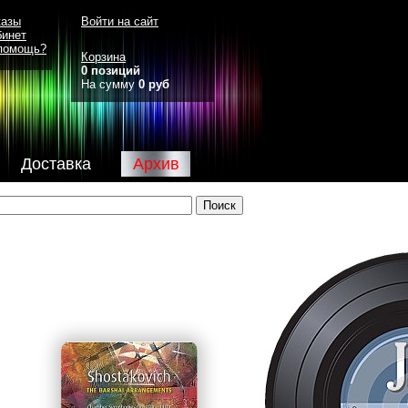
казы
Войти на сайт
бинет
помощь?
Корзина
0 позиций
На сумму
0 руб
Доставка
Архив