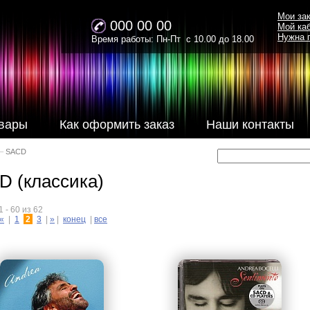
Мои за
000 00 00
Мой ка
Нужна 
Время работы: Пн-Пт с 10.00 до 18.00
вары
Как оформить заказ
Наши контакты
–
SACD
D (классика)
 - 60 из 62
«
|
1
2
3
|
»
|
конец
|
все