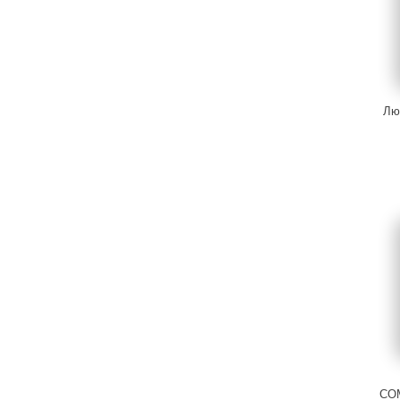
Лю
CO