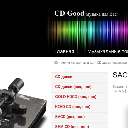
CD Good
музыка для Вас
Главная
Музыкальные то
–
Архив каталог музыка
–
CD диски (классика)
SAC
CD диски
CD диски (рок, поп)
Товары 31
начало
|
GOLD HDCD (рок, поп)
K2HD CD (рок, поп)
SACD (рок, поп)
SHM-CD (рок, поп)