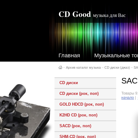
CD Good
музыка для Вас
Главная
Музыкальные то
–
Архив каталог музыка
–
CD диски (джаз)
–
S
SAC
CD диски
CD диски (рок, поп)
Товары 91
начало
|
GOLD HDCD (рок, поп)
K2HD CD (рок, поп)
SACD (рок, поп)
SHM-CD (рок, поп)