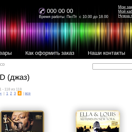
Мои за
000 00 00
Мой ка
Нужна 
Время работы: Пн-Пт с 10.00 до 18.00
вары
Как оформить заказ
Наши контакты
ACD
D (джаз)
 - 118 из 118
«
|
1
2
3
4
|
все