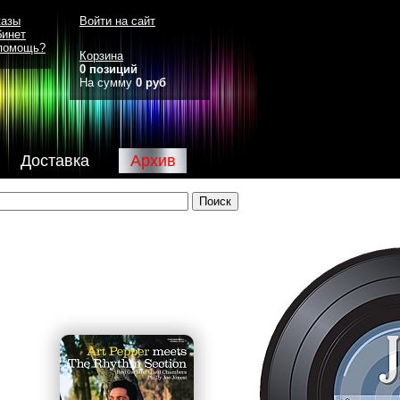
казы
Войти на сайт
бинет
помощь?
Корзина
0 позиций
На сумму
0 руб
Доставка
Архив