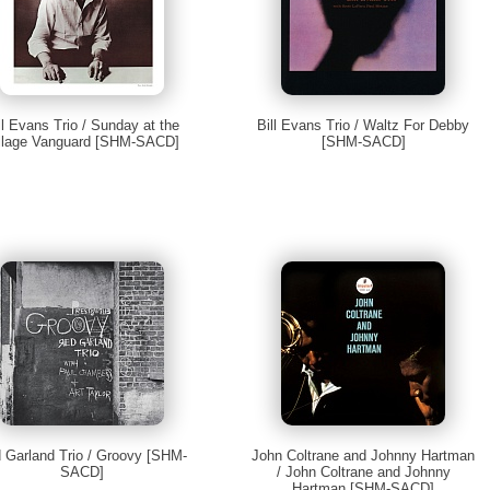
ll Evans Trio / Sunday at the
Bill Evans Trio / Waltz For Debby
llage Vanguard [SHM-SACD]
[SHM-SACD]
 Garland Trio / Groovy [SHM-
John Coltrane and Johnny Hartman
SACD]
/ John Coltrane and Johnny
Hartman [SHM-SACD]