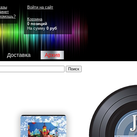
казы
Войти на сайт
бинет
помощь?
Корзина
0 позиций
На сумму
0 руб
Доставка
Архив