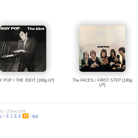
Y POP / THE IDIOT [180g LP]
The FACES / FIRST STEP [180g
LP]
1 - 279 из 279
«
|
6
7
8
9
10
|
все