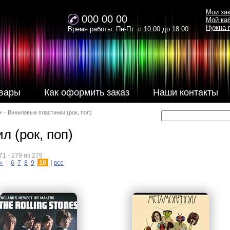
Мои за
000 00 00
Мой ка
Нужна 
Время работы: Пн-Пт с 10.00 до 18.00
вары
Как оформить заказ
Наши контакты
и
–
Виниловые пластинки (рок, поп)
л (рок, поп)
1 - 279 из 279
«
|
6
7
8
9
10
|
все