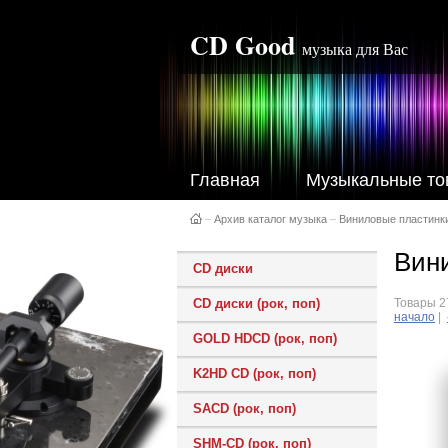
CD Good
музыка для Вас
Главная
Музыкальные то
–
Архив каталог музыка
–
Виниловые пластинк
Вини
CD диски
CD диски (рок, поп)
Товары 27
начало
|
GOLD HDCD (рок, поп)
K2HD CD (рок, поп)
SACD (рок, поп)
SHM-CD (рок, поп)