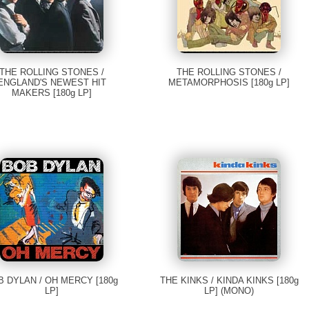
THE ROLLING STONES /
THE ROLLING STONES /
ENGLAND'S NEWEST HIT
METAMORPHOSIS [180g LP]
MAKERS [180g LP]
B DYLAN / OH MERCY [180g
THE KINKS / KINDA KINKS [180g
LP]
LP] (MONO)