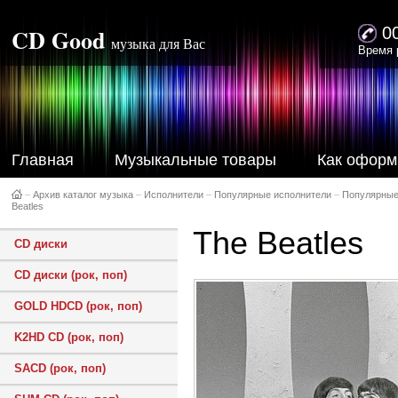
CD Good
0
музыка для Вас
Время 
Главная
Музыкальные товары
Как оформ
–
Архив каталог музыка
–
Исполнители
–
Популярные исполнители
–
Популярные
Beatles
The Beatles
CD диски
CD диски (рок, поп)
GOLD HDCD (рок, поп)
K2HD CD (рок, поп)
SACD (рок, поп)