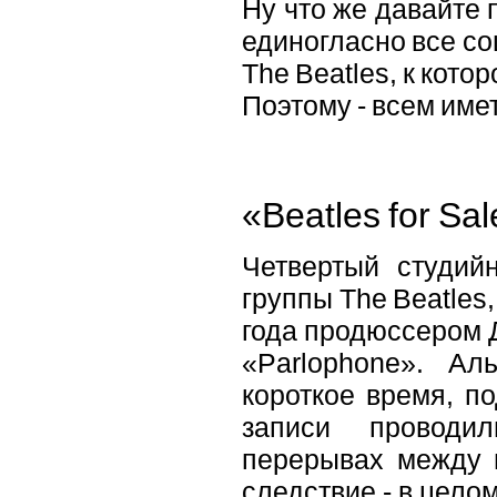
Ну что же давайте 
единогласно все со
The Beatles, к кот
Поэтому - всем име
«Beatles for Sa
Четвертый студий
группы The Beatles
года продюссером 
«Parlophone». Ал
короткое время, п
записи проводи
перерывах между 
следствие - в цело