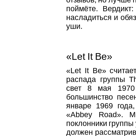
поймёте. Вердикт
насладиться и обя
уши.
«Let It Be»
«Let It Be» счита
распада группы T
свет 8 мая 1970
большинство песе
январе 1969 года
«Abbey Road». М
поклонники группы 
должен рассматрива