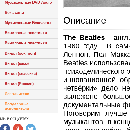
Музыкальные DVD-Audio
Бокс-сеты
Описание
Музыкальные Бокс-сеты
Виниловые пластинки
The Beatles
- англ
Виниловые пластинки
1960 году. В сам
Леннон, Пол Макка
Винил (рок, поп)
Beatles использова
Винил (джаз)
психоделического р
Винил (классика)
инновационной об
Винил (Россия)
четвёрки» дело не
Исполнители
выложено большое
документальные фи
Популярные
исполнители
Поговорим лучше
МЫ В СОЦСЕТЯХ
музыкантов, в конц
вдруг кому-нибудь 