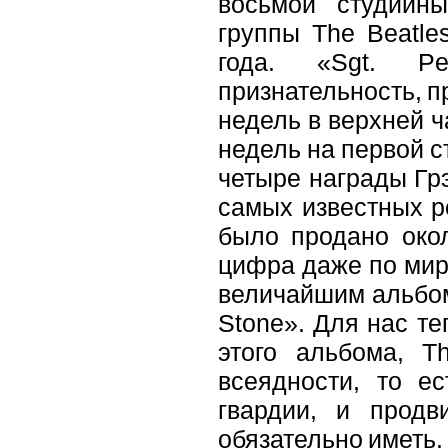
восьмой студийны
группы The Beatl
года. «Sgt. Pe
признательность, п
недель в верхней ч
недель на первой ст
четыре награды Гр
самых известных р
было продано око
цифра даже по мир
величайшим альбом
Stone». Для нас т
этого альбома, Th
всеядности, то е
гвардии, и продв
обязательно иметь.