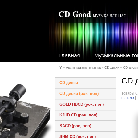
CD Good
музыка для Вас
Главная
Музыкальные то
–
Архив каталог музыка
–
CD диски
–
CD диски 
CD 
CD диски
CD диски (рок, поп)
Товары 61
начало
|
GOLD HDCD (рок, поп)
K2HD CD (рок, поп)
SACD (рок, поп)
SHM-CD (рок, поп)