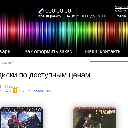
Мои за
000 00 00
Мой ка
Нужна 
Время работы: Пн-Пт с 10.00 до 18.00
вары
Как оформить заказ
Наши контакты
(рок, поп)
диски по доступным ценам
 - 90 из 252
«
|
1
2
3
4
5
|
»
|
конец
|
все