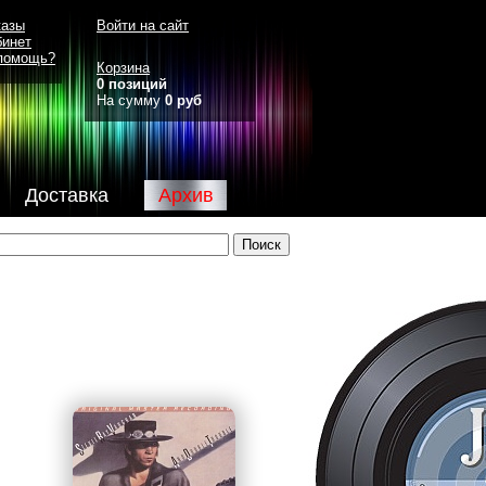
казы
Войти на сайт
бинет
помощь?
Корзина
0 позиций
На сумму
0 руб
Доставка
Архив