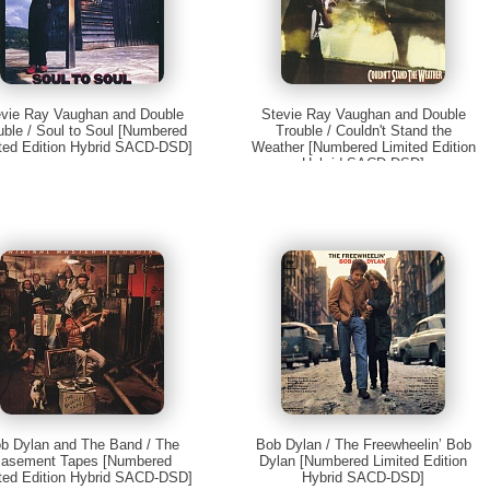
evie Ray Vaughan and Double
Stevie Ray Vaughan and Double
uble / Soul to Soul [Numbered
Trouble / Couldn't Stand the
ted Edition Hybrid SACD-DSD]
Weather [Numbered Limited Edition
Hybrid SACD-DSD]
b Dylan and The Band / The
Bob Dylan / The Freewheelin’ Bob
asement Tapes [Numbered
Dylan [Numbered Limited Edition
ted Edition Hybrid SACD-DSD]
Hybrid SACD-DSD]