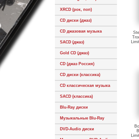
XRCD (рок, поп)
CD диски (джаз)
CD джазовая музыка
St
Tro
Limi
SACD (джаз)
Gold CD (джаз)
CD (джаз Россия)
CD диски (классика)
CD классическая музыка
SACD (классика)
Blu-Ray диски
Музыкальные Blu-Ray
Bo
DVD-Audio диски
B
Limi