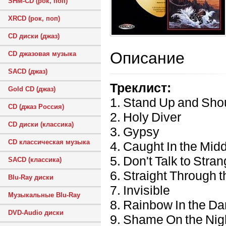
SHM-CD (рок, поп)
XRCD (рок, поп)
CD диски (джаз)
Описание
CD джазовая музыка
SACD (джаз)
Треклист:
Gold CD (джаз)
1. Stand Up and Sho
CD (джаз Россия)
2. Holy Diver
CD диски (классика)
3. Gypsy
CD классическая музыка
4. Caught In the Mid
5. Don't Talk to Stra
SACD (классика)
6. Straight Through t
Blu-Ray диски
7. Invisible
Музыкальные Blu-Ray
8. Rainbow In the Da
DVD-Audio диски
9. Shame On the Nig