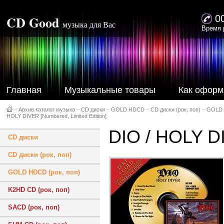
CD Good
0
музыка для Вас
Время 
Главная
Музыкальные товары
Как оформ
–
Архив каталог музыка
–
CD диски
–
GOLD HDCD
–
CD диски (рок, поп)
–
GOLD 
HOLY DIVER [Numbered, Limited Edition]
DIO / HOLY DI
CD диски
CD диски (рок, поп)
GOLD HDCD (рок, поп)
K2HD CD (рок, поп)
SACD (рок, поп)