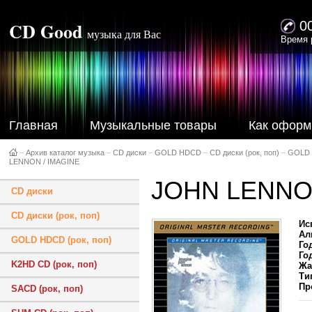
CD Good
0
музыка для Вас
Время 
Главная
Музыкальные товары
Как оформ
–
Архив каталог музыка
–
CD диски
–
GOLD HDCD
–
CD диски (рок, поп)
–
GOLD 
LENNON / IMAGINE
JOHN LENNON
CD диски
CD диски (рок, поп)
Ис
Ал
GOLD HDCD (рок, поп)
Го
Го
K2HD CD (рок, поп)
Жа
Ти
Пр
SACD (рок, поп)