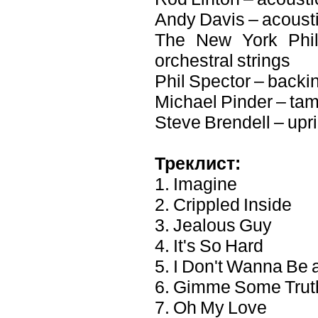
Andy Davis – acoustic
The New York Philh
orchestral strings
Phil Spector – backi
Michael Pinder – tam
Steve Brendell – upri
Треклист:
1. Imagine
2. Crippled Inside
3. Jealous Guy
4. It's So Hard
5. I Don't Wanna Be
6. Gimme Some Trut
7. Oh My Love