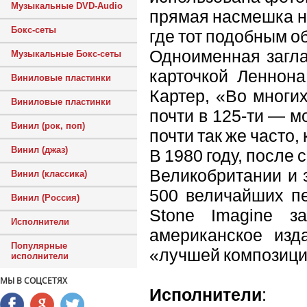
Музыкальные DVD-Audio
прямая насмешка н
Бокс-сеты
где тот подобным о
Одноименная загл
Музыкальные Бокс-сеты
карточкой Леннон
Виниловые пластинки
Картер, «Во многи
Виниловые пластинки
почти в 125-ти — 
Винил (рок, поп)
почти так же часто
Винил (джаз)
В 1980 году, после
Великобритании и 
Винил (классика)
500 величайших пе
Винил (Россия)
Stone Imagine з
Исполнители
американское изда
Популярные
«лучшей композицие
исполнители
МЫ В СОЦСЕТЯХ
Исполнители
: