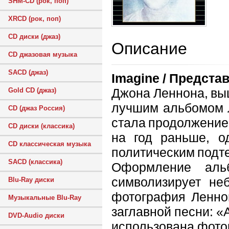
SHM-CD (рок, поп)
XRCD (рок, поп)
CD диски (джаз)
Описание
CD джазовая музыка
SACD (джаз)
Imagine / Предста
Джона Леннона, выш
Gold CD (джаз)
лучшим альбомом Л
CD (джаз Россия)
стала продолжение
CD диски (классика)
на год раньше, о
CD классическая музыка
политическим подт
SACD (классика)
Оформление аль
символизирует не
Blu-Ray диски
фотография Леннон
Музыкальные Blu-Ray
заглавной песни: «
DVD-Audio диски
использована фото