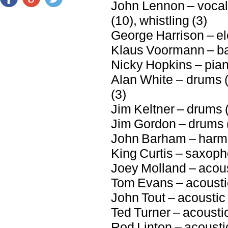
John Lennon – vocals
(10), whistling (3)
George Harrison – elect
Klaus Voormann – bass
Nicky Hopkins – piano 
Alan White – drums (1
(3)
Jim Keltner – drums (
Jim Gordon – drums 
John Barham – harmo
King Curtis – saxoph
Joey Molland – acoust
Tom Evans – acoustic
John Tout – acoustic g
Ted Turner – acoustic
Rod Linton – acoustic 