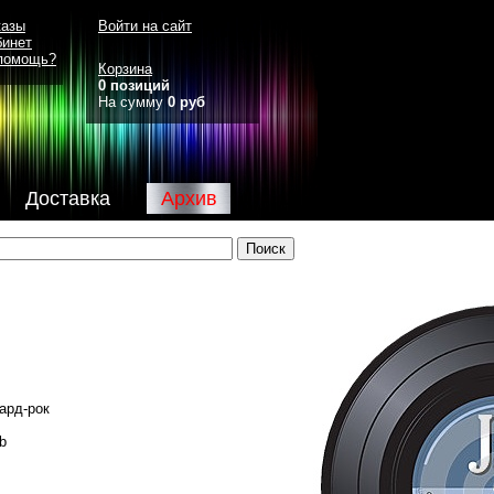
казы
Войти на сайт
бинет
помощь?
Корзина
0 позиций
На сумму
0 руб
Доставка
Архив
ард-рок
b