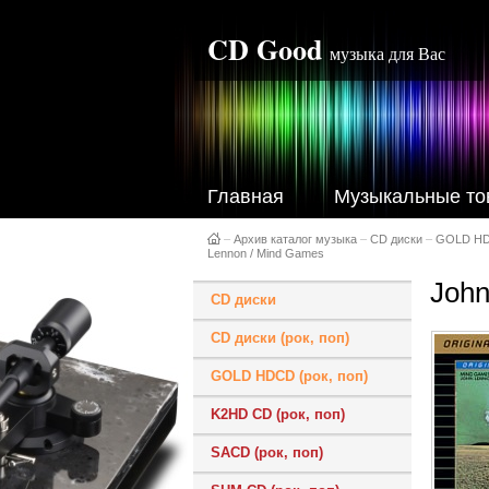
CD Good
музыка для Вас
Главная
Музыкальные то
–
Архив каталог музыка
–
CD диски
–
GOLD H
Lennon / Mind Games
John
CD диски
CD диски (рок, поп)
GOLD HDCD (рок, поп)
K2HD CD (рок, поп)
SACD (рок, поп)