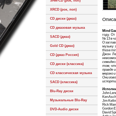
SHM-CD (рок, поп)
XRCD (рок, поп)
CD диски (джаз)
Описа
CD джазовая музыка
Mind Ga
году. От
SACD (джаз)
№ 13 в ч
О загла
Gold CD (джаз)
музыку э
those mi
Джон Л
CD (джаз Россия)
невозмо
семидес
CD диски (классика)
том, что
правде 
CD классическая музыка
мерзко и
Они гово
испортил
SACD (классика)
Исполн
Blu-Ray диски
John Lenn
Ken Asch
Музыкальные Blu-Ray
Jim Keltn
Rick Maro
Gordon E
DVD-Audio диски
David Spi