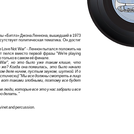
ппы «Битлз» Джона Леннона, вышедший в 1973
сутствует политическая тематика. Он достиг
e Love Not War" - Леннон пытался положить на
 пелся вместо первой фразы "We're playing
но только в самом её финале.
 War", но это было уже таким клише, что
же? Когда она появилась, это было начало
ом деле ничем, пустым звуком, шуткой. И о
ркастически) "Мы все должны смотреть в лицо
ь вот такими злобными, поэтому все будет
 люди, которые все это у нас забрали и все
то делать."
vinet and percussion.