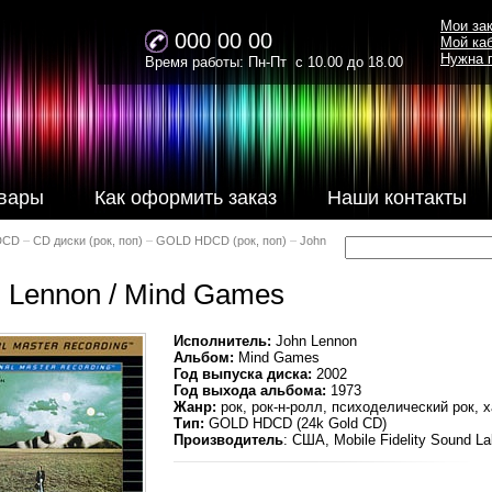
Мои за
000 00 00
Мой ка
Нужна 
Время работы: Пн-Пт с 10.00 до 18.00
вары
Как оформить заказ
Наши контакты
DCD
–
CD диски (рок, поп)
–
GOLD HDCD (рок, поп)
–
John
 Lennon / Mind Games
Исполнитель:
John Lennon
Альбом:
Mind Games
Год выпуска диска:
2002
Год выхода альбома:
1973
Жанр:
рок, рок-н-ролл, психоделический рок, х
Тип:
GOLD HDCD (24k Gold CD)
Производитель
: США, Mobile Fidelity Sound La