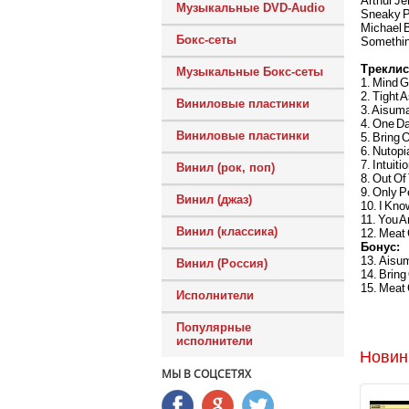
Arthur Je
Музыкальные DVD-Audio
Sneaky Pe
Michael 
Бокс-сеты
Something
Треклис
Музыкальные Бокс-сеты
1. Mind 
2. Tight 
Виниловые пластинки
3. Aisuma
4. One Da
Виниловые пластинки
5. Bring 
6. Nutopi
7. Intuiti
Винил (рок, поп)
8. Out Of
9. Only P
Винил (джаз)
10. I Kno
11. You A
Винил (классика)
12. Meat 
Бонус:
13. Aisum
Винил (Россия)
14. Bring
15. Meat 
Исполнители
Популярные
исполнители
Новин
МЫ В СОЦСЕТЯХ