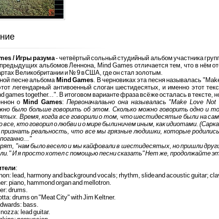
ние
mes / Игры разума
- четвёртый сольный студийный альбом участника гру
 предыдущих альбомов Леннона, Mind Games отличается тем, что в нём от
артах Великобритании и № 9 в США, где он стал золотым.
вной песне альбома
Mind Games
. В черновиках эта песня называлась "Mak
тот легендарный антивоенный слоган шестидесятых, и именно этот текст
nd games together...". В итоговом варианте фраза всё же осталась в тексте, 
еннон о
Mind Games
:
Первоначалаьно она называлась "Make Love Not
жно было больше говорить об этом. Сколько можно говорить одно и то 
ятых. Время, когда все говорили о том, что шестидесятые были на сам
 все, кто говорил о любви и о мире были ничем иным, как идиотами. (Са
и признать реальность, что все мы грязные людишки, которые родилис
 поганно..."
рят, "нам было весело и мы кайфовали в шестидесятых, но пришли другие
и." И я просто хотел с помощью песни сказать" Нет же, продолжайте э
ители
:
on: lead, harmony and background vocals; rhythm, slide and acoustic guitar; cla
er: piano, hammond organ and mellotron.
er: drums.
tta: drums on "Meat City" with Jim Keltner.
dwards: bass.
nozza: lead guitar.