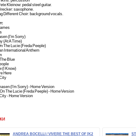
nkins: percussion
te Kleinow: pedal steel guitar.
Brecker: saxophone.
 Different Choir: background vocals.
т:
Games
As
sen (I'm Sorry)
y (At A Time)
On The Lucie (Freda Peeple)
an International Anthem
on
 The Blue
eople
w (I Know)
re Here
City
asen (I'm Sorry) - Home Version
 On The Lucie (Freda Peeple) - Home Version
City - Home Version
ки
ANDREA BOCELLI / VIVERE THE BEST OF [K2
ST