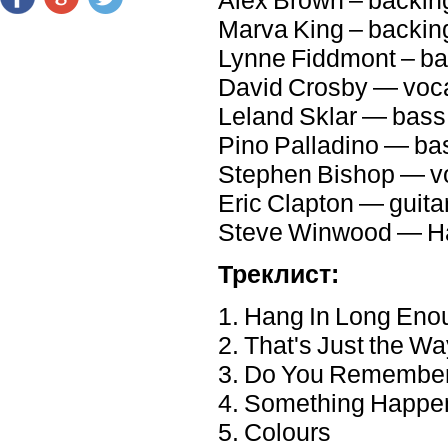
Marva King – backin
Lynne Fiddmont – ba
David Crosby — voca
Leland Sklar — bass
Pino Palladino — ba
Stephen Bishop — v
Eric Clapton — guita
Steve Winwood — 
Треклист:
1. Hang In Long Eno
2. That's Just the Way
3. Do You Remembe
4. Something Happe
5. Colours