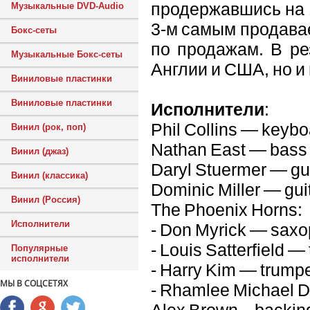
продержавшись на 1
Музыкальные DVD-Audio
3-м самым продава
Бокс-сеты
по продажам. В ре
Музыкальные Бокс-сеты
Англии и США, но и 
Виниловые пластинки
Виниловые пластинки
Исполнители
:
Phil Collins — keybo
Винил (рок, поп)
Nathan East — bass 
Винил (джаз)
Daryl Stuermer — gu
Винил (классика)
Dominic Miller — gui
Винил (Россия)
The Phoenix Horns:
Исполнители
- Don Myrick — sax
- Louis Satterfield 
Популярные
исполнители
- Harry Kim — trump
МЫ В СОЦСЕТЯХ
- Rhamlee Michael D
Alex Brown – backin