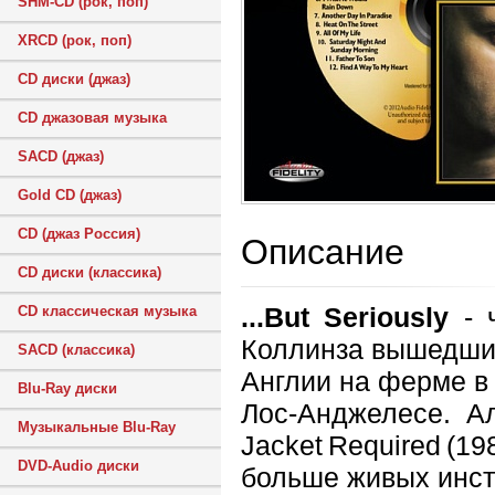
SHM-CD (рок, поп)
XRCD (рок, поп)
CD диски (джаз)
CD джазовая музыка
SACD (джаз)
Gold CD (джаз)
CD (джаз Россия)
Описание
CD диски (классика)
...But Seriously
- 
CD классическая музыка
Коллинза вышедший
SACD (классика)
Англии на ферме в 
Blu-Ray диски
Лос-Анджелесе. А
Музыкальные Blu-Ray
Jacket Required (19
DVD-Audio диски
больше живых инст