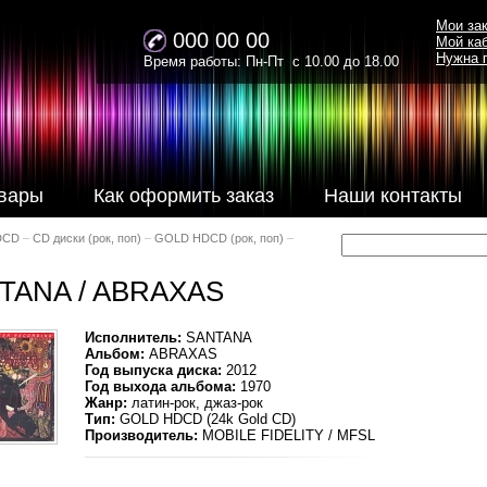
Мои за
000 00 00
Мой ка
Нужна 
Время работы: Пн-Пт с 10.00 до 18.00
вары
Как оформить заказ
Наши контакты
DCD
–
CD диски (рок, поп)
–
GOLD HDCD (рок, поп)
–
TANA / ABRAXAS
Исполнитель:
SANTANA
Альбом:
ABRAXAS
Год выпуска диска:
2012
Год выхода альбома:
1970
Жанр:
латин-рок, джаз-рок
Тип:
GOLD HDCD (24k Gold CD)
Производитель:
MOBILE FIDELITY / MFSL