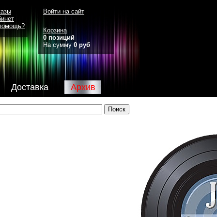
казы
Войти на сайт
бинет
помощь?
Корзина
0 позиций
На сумму
0 руб
Доставка
Архив