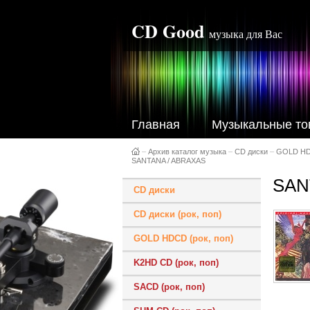
CD Good
музыка для Вас
Главная
Музыкальные то
–
Архив каталог музыка
–
CD диски
–
GOLD H
SANTANA / ABRAXAS
SAN
CD диски
CD диски (рок, поп)
GOLD HDCD (рок, поп)
K2HD CD (рок, поп)
SACD (рок, поп)