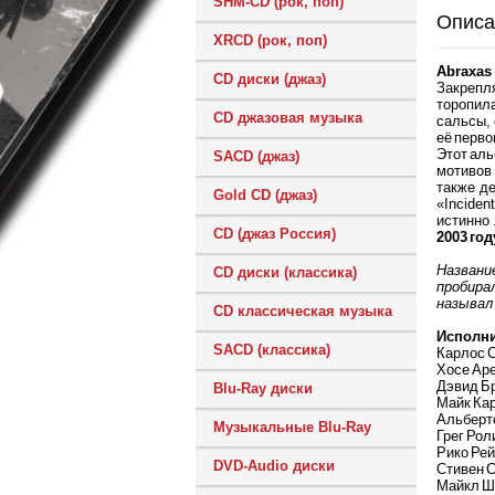
SHM-CD (рок, поп)
Описа
XRCD (рок, поп)
Abraxas
CD диски (джаз)
Закрепля
торопил
CD джазовая музыка
сальсы, 
её перво
Этот аль
SACD (джаз)
мотивов
также д
Gold CD (джаз)
«Inciden
истинно
CD (джаз Россия)
2003 го
Название
CD диски (классика)
пробира
называл 
CD классическая музыка
Исполн
SACD (классика)
Карлос С
Хосе Аре
Дэвид Бр
Blu-Ray диски
Майк Кар
Альберт
Музыкальные Blu-Ray
Грег Рол
Рико Рей
DVD-Audio диски
Стивен С
Майкл Ш