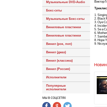
Виктор Г
Музыкальные DVD-Audio
Треклис
Бокс-сеты
1. Singin
2. Black
Музыкальные Бокс-сеты
3. Oye C
4. Incide
Виниловые пластинки
5. Se a C
6. Mother
Виниловые пластинки
7. Samba
8. Hope Y
9. Nicoya
Винил (рок, поп)
Винил (джаз)
Винил (классика)
Новин
Винил (Россия)
Исполнители
Популярные
исполнители
МЫ В СОЦСЕТЯХ