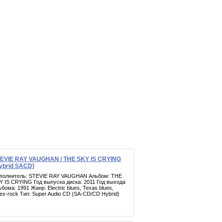
EVIE RAY VAUGHAN / THE SKY IS CRYING
ybrid SACD]
полнитель: STEVIE RAY VAUGHAN Альбом: THE
Y IS CRYING Год выпуска диска: 2011 Год выхода
ьбома: 1991 Жанр: Electric blues, Texas blues,
ues-rock Тип: Super Audio CD (SA-CD/CD Hybrid)