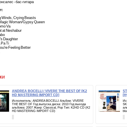
онсалес - бас-гитара
т:
g Winds, Crying Beasts
 Magic Woman/Gypsy Queen
omo Va
nt at Neshabur
abo
's Daughter
 Pa Ti
ou're Feeling Better
ки
ANDREA BOCELLI / VIVERE THE BEST OF [K2
ST
HD MASTERING IMPORT CD]
[H
Исполнитель: ANDREA BOCELLI Альбом: VIVERE
Ис
THE BEST OF Год выпуска диска: 2010 Год выхода
SK
альбома: 2007 Жанр: Classical, Pop Тип: K2HD CD (K2
ал
HD MASTERING IMPORT CD)
bl