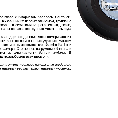
во главе с гитаристом Карлосом Сантаной.
с, вызванный их первым альбомом, группа не
обрал в себя влияния рока, блюза, джаза,
зыкальное развитие группы с момента выхода
е благодаря соединению латиноамериканских
огитары, орган и тяжёлые ударные. Альбом
таких инструменталах, как «Samba Pa Ti» и
го размера. Это первое погружение Santana в
енты, такие как конги, бонго и тимбалес.
В
чайших альбомов всех времён».
ком, и от внутреннего напряжения грудь мою
 я называл его матерью, называл любимой,