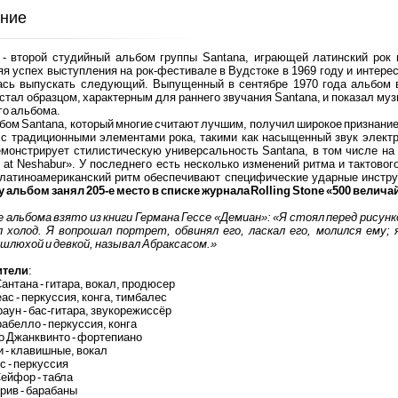
ние
- второй студийный альбом группы Santana, играющей латинский рок 
я успех выступления на рок-фестивале в Вудстоке в 1969 году и интере
ась выпускать следующий. Выпущенный в сентябре 1970 года альбом в
стал образцом, характерным для раннего звучания Santana, и показал му
го альбома.
бом Santana, который многие считают лучшим, получил широкое признани
 с традиционными элементами рока, такими как насыщенный звук электр
емонстрирует стилистическую универсальность Santana, в том числе на 
t at Neshabur». У последнего есть несколько изменений ритма и тактово
 латиноамериканский ритм обеспечивают специфические ударные инструм
ду альбом занял 205-е место в списке журнала Rolling Stone «500 вели
 альбома взято из книги Германа Гессе «Демиан»: «Я стоял перед рисун
л холод. Я вопрошал портрет, обвинял его, ласкал его, молился ему;
шлюхой и девкой, называл Абраксасом.»
ители
:
антана - гитара, вокал, продюсер
ас - перкуссия, конга, тимбалес
аун - бас-гитара, звукорежиссёр
абелло - перкуссия, конга
о Джанквинто - фортепиано
и - клавишные, вокал
с - перкуссия
ейфор - табла
рив - барабаны