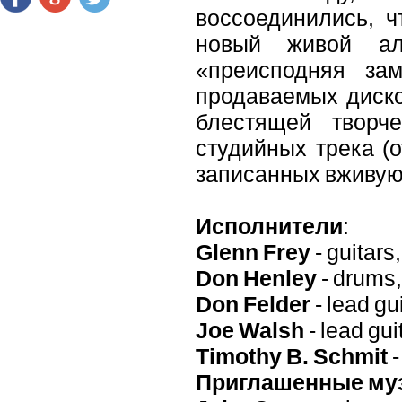
воссоединились, ч
новый живой 
«преисподняя за
продаваемых диско
блестящей творч
студийных трека (о
записанных вживую
Исполнители
:
Glenn Frey
- guitars
Don Henley
- drums,
Don Felder
- lead gui
Joe Walsh
- lead gui
Timothy B. Schmit
-
Приглашенные му