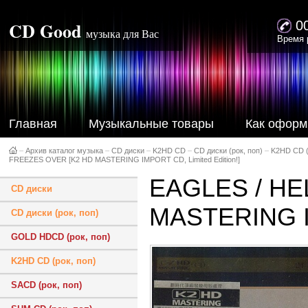
CD Good
0
музыка для Вас
Время 
Главная
Музыкальные товары
Как оформ
–
Архив каталог музыка
–
CD диски
–
K2HD CD
–
CD диски (рок, поп)
–
K2HD CD (
FREEZES OVER [K2 HD MASTERING IMPORT CD, Limited Edition!]
EAGLES / HE
CD диски
MASTERING IM
CD диски (рок, поп)
GOLD HDCD (рок, поп)
K2HD CD (рок, поп)
SACD (рок, поп)