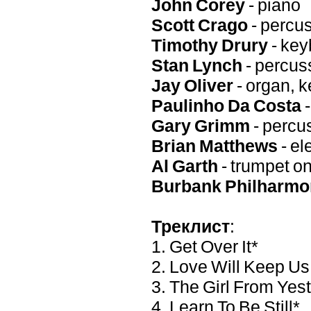
John Corey
- piano
Scott Crago
- percu
Timothy Drury
- key
Stan Lynch
- percus
Jay Oliver
- organ, 
Paulinho Da Costa
-
Gary Grimm
- percu
Brian Matthews
- el
Al Garth
- trumpet o
Burbank Philharmo
Треклист
:
1. Get Over It*
2. Love Will Keep Us
3. The Girl From Yes
4. Learn To Be Still*