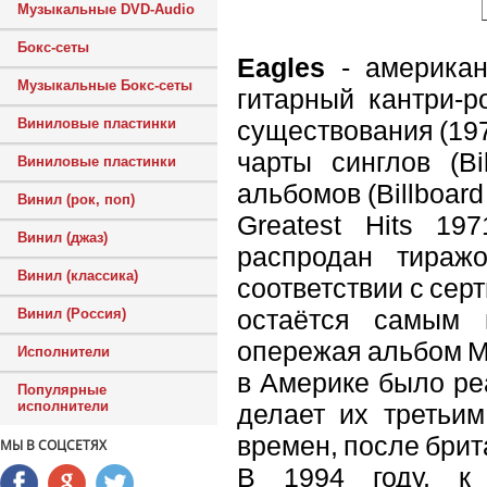
Музыкальные DVD-Audio
Бокс-сеты
Eagles
- американ
Музыкальные Бокс-сеты
гитарный кантри-р
существования (197
Виниловые пластинки
чарты синглов (Bi
Виниловые пластинки
альбомов (Billboard
Винил (рок, поп)
Greatest Hits 1
Винил (джаз)
распродан тираж
Винил (классика)
соответствии с сер
остаётся самым
Винил (Россия)
опережая альбом Ма
Исполнители
в Америке было ре
Популярные
исполнители
делает их третьи
времен, после брита
МЫ В СОЦСЕТЯХ
В 1994 году, к 