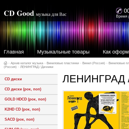
CD Good
0
музыка для Вас
Время 
Главная
Музыкальные товары
Как оформ
–
Архив каталог музыка
–
Виниловые пластинки
–
Винил (Россия)
–
Виниловые пл
(Россия)
–
ЛЕНИНГРАД / Дачники
ЛЕНИНГРАД /
CD диски
CD диски (рок, поп)
GOLD HDCD (рок, поп)
K2HD CD (рок, поп)
SACD (рок, поп)