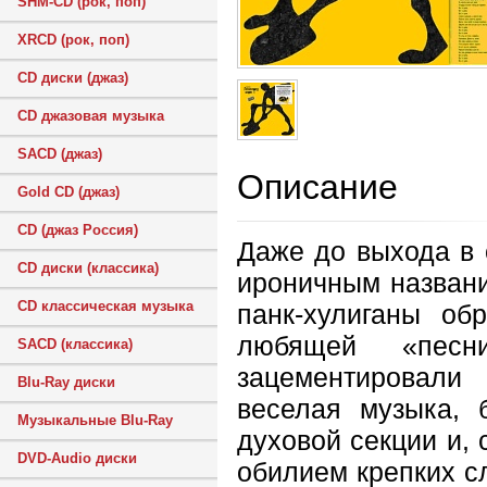
SHM-CD (рок, поп)
XRCD (рок, поп)
CD диски (джаз)
CD джазовая музыка
SACD (джаз)
Описание
Gold CD (джаз)
CD (джаз Россия)
Даже до выхода в 
CD диски (классика)
ироничным названи
CD классическая музыка
панк-хулиганы об
любящей «песн
SACD (классика)
зацементировали 
Blu-Ray диски
веселая музыка, 
Музыкальные Blu-Ray
духовой секции и, 
DVD-Audio диски
обилием крепких с