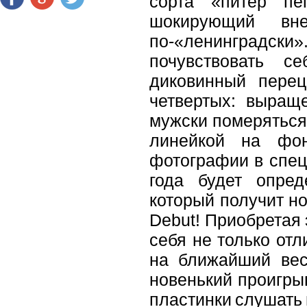
сорта «питер пе
шокирующий вн
по-«ленинградск
почувствовать с
диковинный перец
четвертых: выращ
мужски померяться
линейкой на фон
фотографии в спец
года будет опред
который получит н
Debut! Приобретая
себя не только от
на ближайший весе
новенький проигрыв
пластинки слушать 