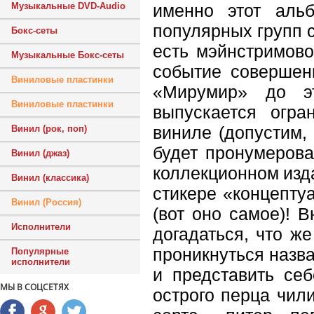
именно этот аль
Музыкальные DVD-Audio
популярных групп 
Бокс-сеты
есть мэйнстримово
Музыкальные Бокс-сеты
событие совершенн
Виниловые пластинки
«Мирумир» до э
Виниловые пластинки
выпускается огр
виниле (допустим,
Винил (рок, поп)
будет пронумерован
Винил (джаз)
коллекционном изд
Винил (классика)
стикере «концепту
Винил (Россия)
(вот оно самое)! 
Исполнители
догадаться, что ж
проникнуться назва
Популярные
исполнители
и представить себ
МЫ В СОЦСЕТЯХ
острого перца чил